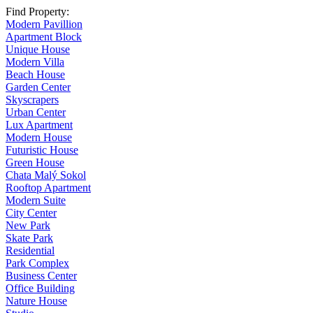
Find Property:
Modern Pavillion
Apartment Block
Unique House
Modern Villa
Beach House
Garden Center
Skyscrapers
Urban Center
Lux Apartment
Modern House
Futuristic House
Green House
Chata Malý Sokol
Rooftop Apartment
Modern Suite
City Center
New Park
Skate Park
Residential
Park Complex
Business Center
Office Building
Nature House