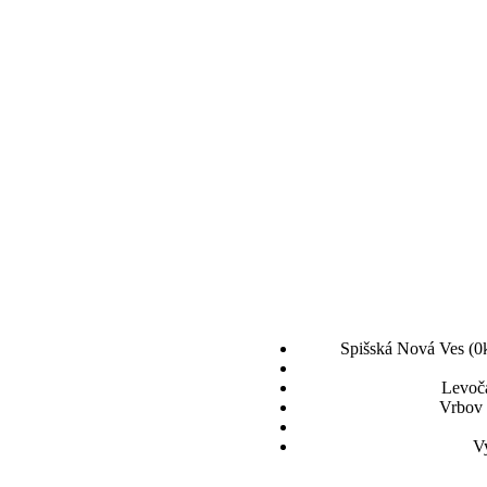
Spišská Nová Ves (0k
Levoča
Vrbov 
Vy