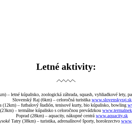
Letné aktivity:
m) – letné kúpalisko, zoologická záhrada, squash, vyhliadkové lety, p
Slovenský Raj (6km) – celoročná turistika
www.slovenskyraj.sk
 (12km) – futbalový štadión, tenisové kurty, bio kúpalisko, bowling
ww
(23km) – termálne kúpalisko s celoročnou prevádzkou
www.termalnek
Poprad (28km) – aquacity, nákupné centrá
www.aquacity.sk
soké Tatry (38km) – turistika, adrenalínové športy, horolezectvo
www.