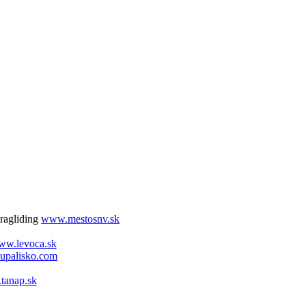
aragliding
www.mestosnv.sk
w.levoca.sk
upalisko.com
tanap.sk