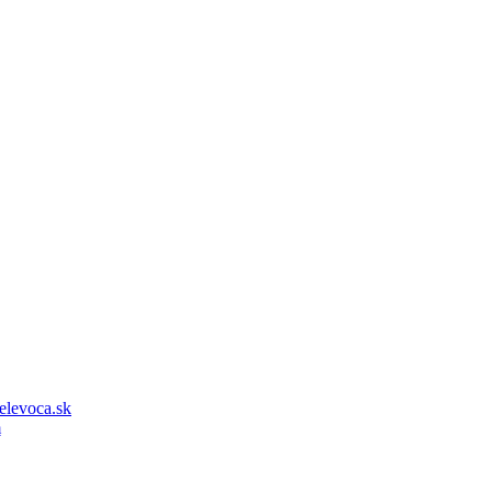
elevoca.sk
m