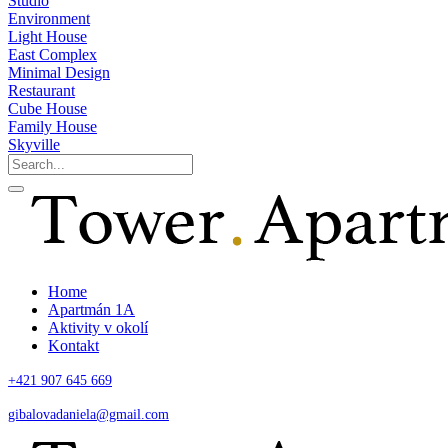
Studio
Environment
Light House
East Complex
Minimal Design
Restaurant
Cube House
Family House
Skyville
Home
Apartmán 1A
Aktivity v okolí
Kontakt
+421 907 645 669
gibalovadaniela@gmail.com