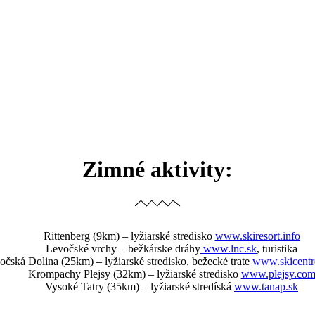
Zimné aktivity:
Rittenberg (9km) – lyžiarské stredisko
www.skiresort.info
Levočské vrchy – bežkárske dráhy
www.lnc.sk
, turistika
očská Dolina (25km) – lyžiarské stredisko, bežecké trate
www.skicentr
Krompachy Plejsy (32km) – lyžiarské stredisko
www.plejsy.co
Vysoké Tatry (35km) – lyžiarské stredíská
www.tanap.sk